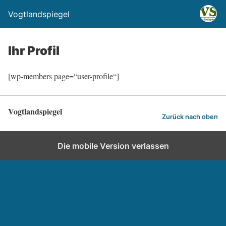
Vogtlandspiegel
Ihr Profil
[wp-members page=“user-profile“]
Vogtlandspiegel
Zurück nach oben
Die mobile Version verlassen