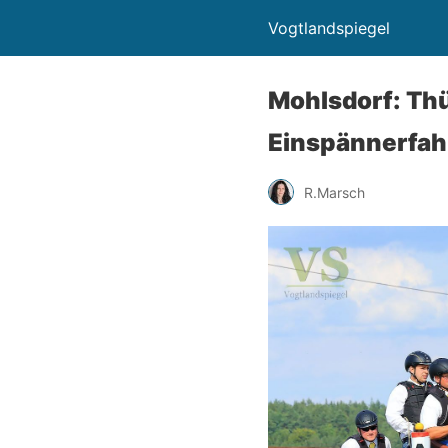
Vogtlandspiegel
Mohlsdorf: Thü
Einspännerfah
R.Marsch