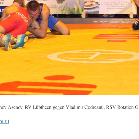
dinov Asenov, RV Lübtheen gegen Vladimir Codreanu, RSV Rotation Gr
eiz I