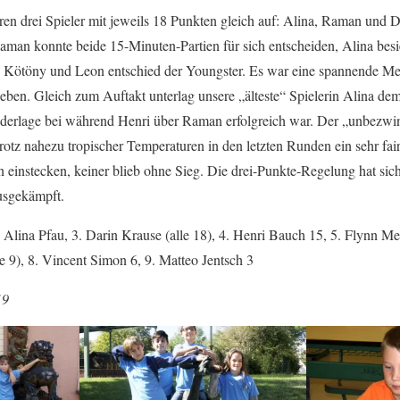
 drei Spieler mit jeweils 18 Punkten gleich auf: Alina, Raman und D
aman konnte beide 15-Minuten-Partien für sich entscheiden, Alina bes
Kötöny und Leon entschied der Youngster. Es war eine spannende Meis
eben. Gleich zum Auftakt unterlag unsere „älteste“ Spielerin Alina d
ederlage bei während Henri über Raman erfolgreich war. Der „unbezwi
tz nahezu tropischer Temperaturen in den letzten Runden ein sehr fair
 einstecken, keiner blieb ohne Sieg. Die drei-Punkte-Regelung hat sich
usgekämpft.
 Alina Pfau, 3. Darin Krause (alle 18), 4. Henri Bauch 15, 5. Flynn M
e 9), 8. Vincent Simon 6, 9. Matteo Jentsch 3
19