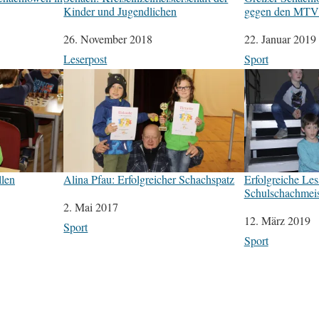
Kinder und Jugendlichen
gegen den MTV 
Datum
26. November 2018
Datum
22. Januar 2019
In Bezug auf
Leserpost
In Bezug auf
Sport
llen
Alina Pfau: Erfolgreicher Schachspatz
Erfolgreiche Le
Schulschachmeist
Datum
2. Mai 2017
Datum
12. März 2019
In Bezug auf
Sport
In Bezug auf
Sport