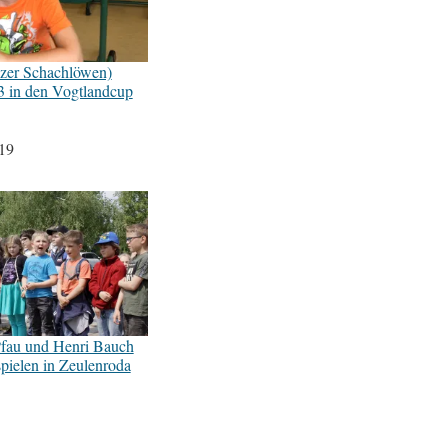
izer Schachlöwen)
s 3 in den Vogtlandcup
19
Pfau und Henri Bauch
pielen in Zeulenroda