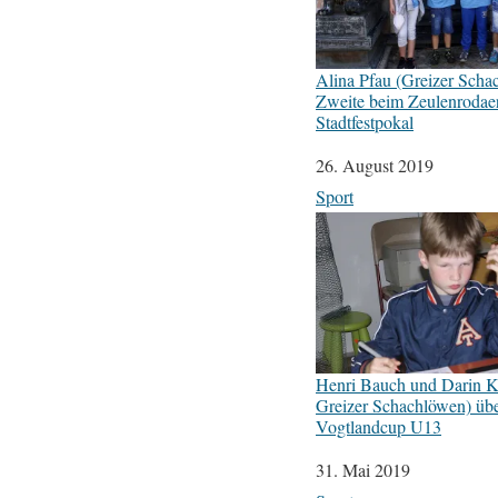
Alina Pfau (Greizer Scha
Zweite beim Zeulenrodae
Stadtfestpokal
Datum
26. August 2019
In Bezug auf
Sport
Henri Bauch und Darin K
Greizer Schachlöwen) üb
Vogtlandcup U13
Datum
31. Mai 2019