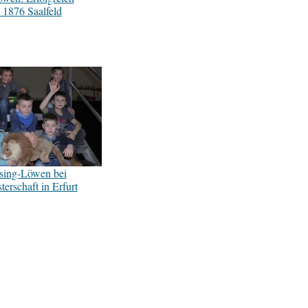
1876 Saalfeld
ssing-Löwen bei
erschaft in Erfurt