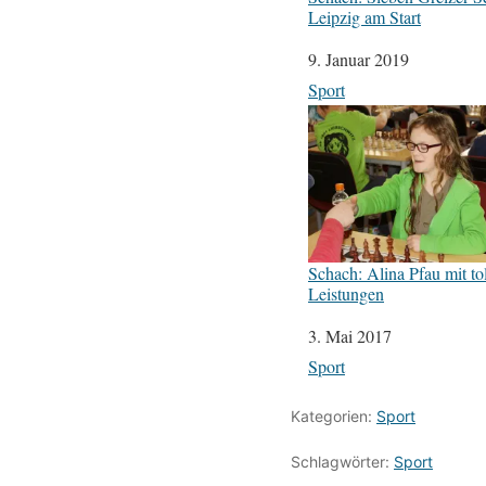
Leipzig am Start
Datum
9. Januar 2019
In Bezug auf
Sport
Schach: Alina Pfau mit to
Leistungen
Datum
3. Mai 2017
In Bezug auf
Sport
Kategorien:
Sport
Schlagwörter:
Sport