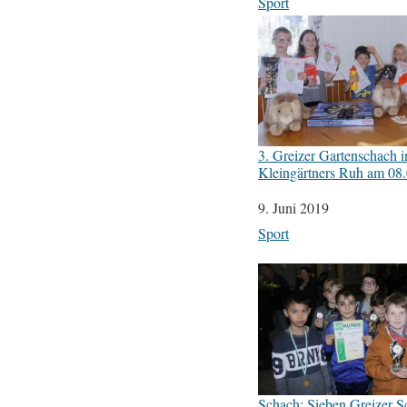
In Bezug auf
Sport
3. Greizer Gartenschach i
Kleingärtners Ruh am 08
Datum
9. Juni 2019
In Bezug auf
Sport
Schach: Sieben Greizer S