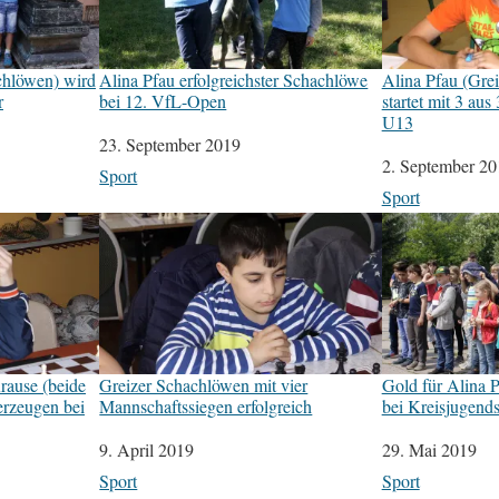
chlöwen) wird
Alina Pfau erfolgreichster Schachlöwe
Alina Pfau (Gre
r
bei 12. VfL-Open
startet mit 3 au
U13
Datum
23. September 2019
Datum
2. September 20
In Bezug auf
Sport
In Bezug auf
Sport
rause (beide
Greizer Schachlöwen mit vier
Gold für Alina 
erzeugen bei
Mannschaftssiegen erfolgreich
bei Kreisjugends
Datum
9. April 2019
Datum
29. Mai 2019
In Bezug auf
Sport
In Bezug auf
Sport