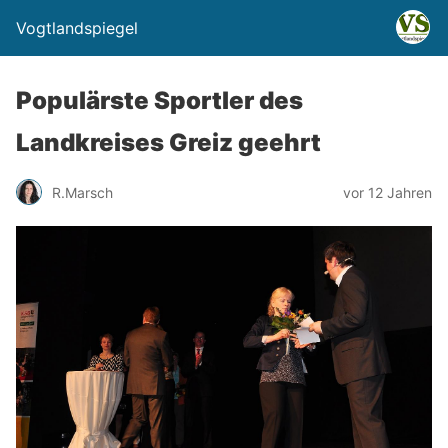
Vogtlandspiegel
Populärste Sportler des
Landkreises Greiz geehrt
R.Marsch
vor 12 Jahren