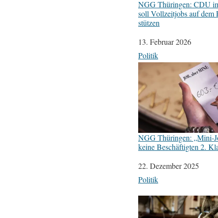
NGG Thüringen: CDU im 
soll Vollzeitjobs auf dem 
stützen
Datum
13. Februar 2026
In Bezug auf
Politik
NGG Thüringen: „Mini-Jo
keine Beschäftigten 2. Kl
Datum
22. Dezember 2025
In Bezug auf
Politik