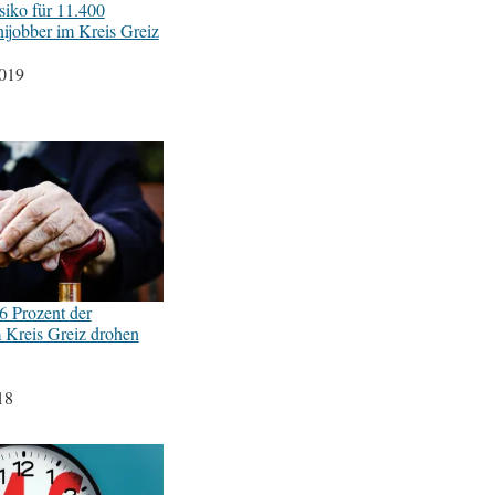
iko für 11.400
nijobber im Kreis Greiz
2019
6 Prozent der
m Kreis Greiz drohen
18