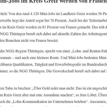
ini-Jobs im Kreis Greiz werden von Frauen 
iblich: Von den rund 4.120 Mini-Jobs im Landkreis Greiz werden 56 P
ewerbe liegt der Anteil sogar bei 70 Prozent. Auch bei der Teilzeitarbei
len im Kreis Greiz werden zu 81 Prozent von Frauen gemacht. Das teilt
 NGG Thüringen beruft sich dabei auf aktuelle Zahlen der Arbeitsagentu
elen Branchen nicht von Frauen besetzt.
 der NGG-Region Thüringen, spricht von einer „Lohn- und Renten-Falle“
monnaie – und auch eine kleinere Rente. Und Mini-Jobs bedeuten Min
eichbaren Qualifikation, Tätigkeit und Erwerbsbiografie im Bundesdurch
änner, so die NGG Thüringen. Die Gewerkschaft beruft sich dabei auf 
inem Tabu zu brechen: „Über Geld redet man nicht. Das ist ein ungesch
 im Kreis Greiz aber mal eine Ausnahme machen“, so Jens Löbel. Überal
r auch die „Lohn-Kommunikation im Unternehmen beleben“. Ansonsten 