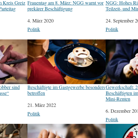
Kreis Greiz
Frauentag am 8. März: NGG warnt vor
NGG: Hohes Ris
Parteitag
prekärer Beschäftigung
Teilzeit- und Mi
Datum
4. März 2020
Datum
24. September 
In Bezug auf
Politik
In Bezug auf
Politik
bber sind
Beschäftigte im Gastgewerbe besonders
Gewerkschaft: 2
asse“
betroffen
Beschäftigten i
Mini-Renten
Datum
21. März 2022
Datum
6. Dezember 20
In Bezug auf
Politik
In Bezug auf
Politik