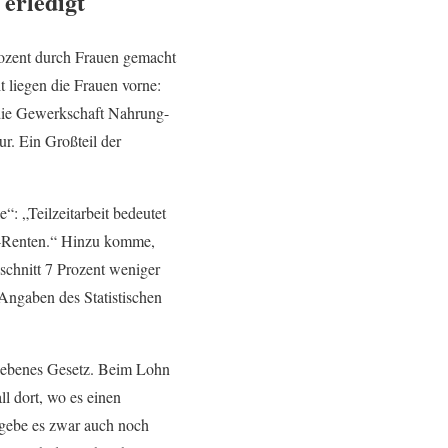
erledigt
rozent durch Frauen gemacht
t liegen die Frauen vorne:
 die Gewerkschaft Nahrung-
r. Ein Großteil der
: „Teilzeitarbeit bedeutet
i-Renten.“ Hinzu komme,
schnitt 7 Prozent weniger
Angaben des Statistischen
riebenes Gesetz. Beim Lohn
l dort, wo es einen
gebe es zwar auch noch