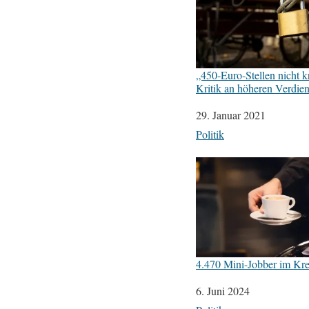
„450-Euro-Stellen nicht kr
Kritik an höheren Verdie
Datum
29. Januar 2021
In Bezug auf
Politik
4.470 Mini-Jobber im Kre
Datum
6. Juni 2024