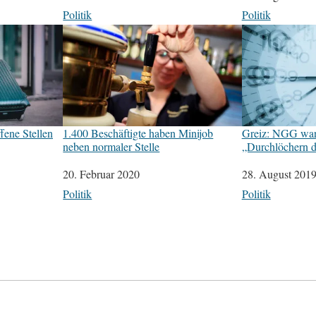
In Bezug auf
Politik
In Bezug auf
Politik
fene Stellen
1.400 Beschäftigte haben Minijob
Greiz: NGG war
neben normaler Stelle
„Durchlöchern de
Datum
20. Februar 2020
Datum
28. August 201
In Bezug auf
Politik
In Bezug auf
Politik