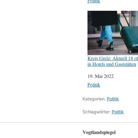
In Bezug auf
Politik
Kreis Greiz: Aktuell 18 of
in Hotels und Gaststätten
Datum
19. Mai 2022
In Bezug auf
Politik
Kategorien:
Politik
Schlagwörter:
Politik
Vogtlandspiegel