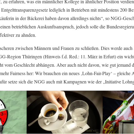
 zu erfahren, was ein männlicher Kollege in ähnlicher Position verdien
 Entgelttransparenzgesetz lediglich in Betrieben mit mindestens 200 B
käuferin in der Bäckerei haben davon allerdings nichts“, so NGG-Gesch
 einen betrieblichen Auskunftsanspruch, jedoch solle die Bundesregier
fektiver zu ahnden.
nscheren zwischen Männern und Frauen zu schließen. Dies werde auch a
G-Region Thüringen (Hinweis f.d. Red.: 11. März in Erfurt) ein wich
nicht vom Geschlecht abhängen. Aber auch nicht davon, wie gut jemand 
ehr Fairness her: Wir brauchen ein neues ‚Lohn-Fair-Play‘ – gleiche 
afür setze sich die NGG auch mit Kampagnen wie der „Initiative Lohnge