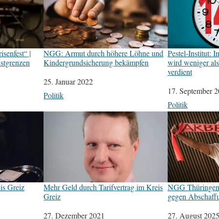
isenfest“ |
NGG: Armut durch höhere Löhne und
Pestel-Institut: 
nstgrenzen
Kindergrundsicherung bekämpfen
wird weniger al
verdient
Datum
25. Januar 2022
Datum
17. September 
In Bezug auf
Politik
In Bezug auf
Politik
is Greiz
Mehr Geld durch Tarifvertrag im Kreis
NGG Thüringen 
Greiz
gegen Abschaff
Datum
27. Dezember 2021
Datum
27. August 202