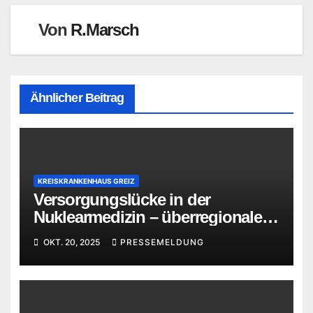
Von
R.Marsch
Ähnlicher Beitrag
KREISKRANKENHAUS GREIZ
Versorgungslücke in der
Nuklearmedizin – überregionale
Versorgung im MVZ Greiz
OKT. 20, 2025
PRESSEMELDUNG