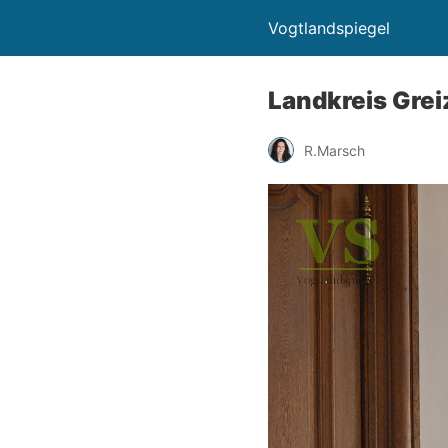
Vogtlandspiegel
Landkreis Gre
R.Marsch