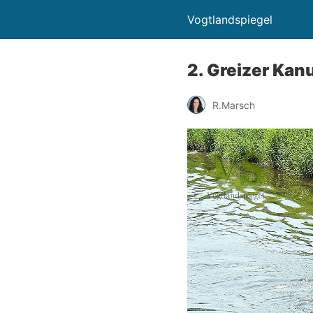
Vogtlandspiegel
2. Greizer Ka
R.Marsch