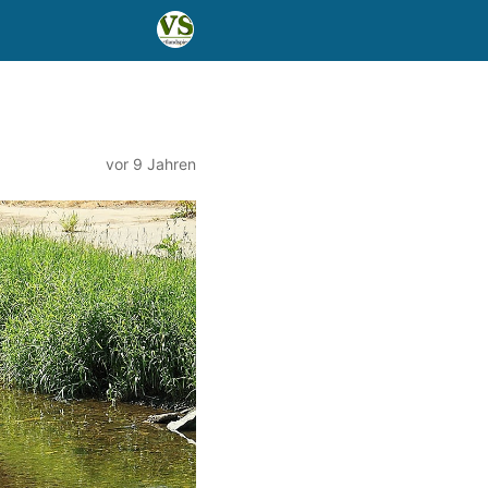
vor 9 Jahren