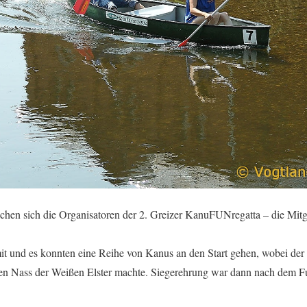
chen sich die Organisatoren der 2. Greizer KanuFUNregatta – die Mitg
mit und es konnten eine Reihe von Kanus an den Start gehen, wobei der 
en Nass der Weißen Elster machte. Siegerehrung war dann nach dem F