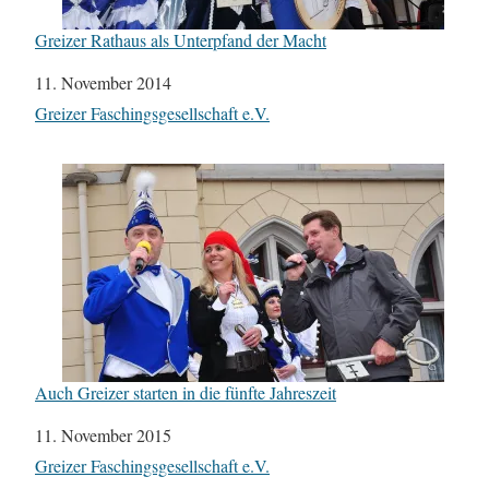
Greizer Rathaus als Unterpfand der Macht
Datum
11. November 2014
In Bezug auf
Greizer Faschingsgesellschaft e.V.
Auch Greizer starten in die fünfte Jahreszeit
Datum
11. November 2015
In Bezug auf
Greizer Faschingsgesellschaft e.V.