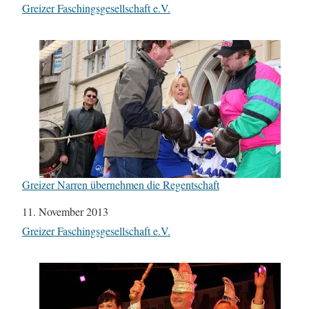
In Bezug auf
Greizer Faschingsgesellschaft e.V.
Greizer Narren übernehmen die Regentschaft
Datum
11. November 2013
In Bezug auf
Greizer Faschingsgesellschaft e.V.