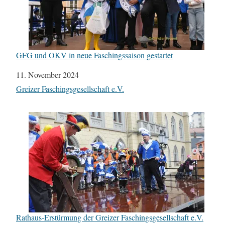
GFG und OKV in neue Faschingssaison gestartet
Datum
11. November 2024
In Bezug auf
Greizer Faschingsgesellschaft e.V.
Rathaus-Erstürmung der Greizer Faschingsgesellschaft e.V.