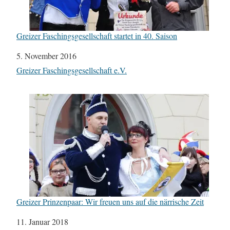
Greizer Faschingsgesellschaft startet in 40. Saison
Datum
5. November 2016
In Bezug auf
Greizer Faschingsgesellschaft e.V.
Greizer Prinzenpaar: Wir freuen uns auf die närrische Zeit
Datum
11. Januar 2018