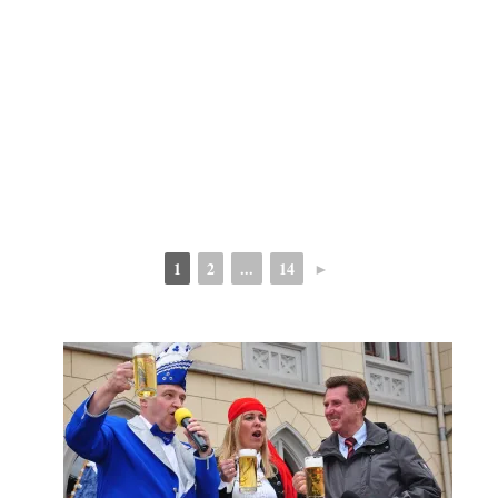
1
2
...
14
►