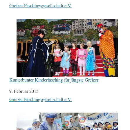
In Bezug auf
Greizer Faschingsgesellschaft e.V.
Kunterbunter Kinderfasching für jüngste Greizer
Datum
9. Februar 2015
In Bezug auf
Greizer Faschingsgesellschaft e.V.