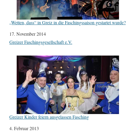
„Wetten, dass“ in Greiz in die Faschingssaison gestartet wurde?
Datum
17. November 2014
In Bezug auf
Greizer Faschingsgesellschaft e.V.
Greizer Kinder feiern ausgelassen Fasching
Datum
4. Februar 2013