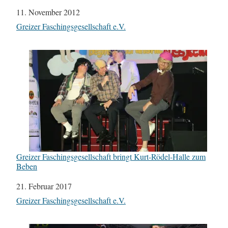
Datum
11. November 2012
In Bezug auf
Greizer Faschingsgesellschaft e.V.
Greizer Faschingsgesellschaft bringt Kurt-Rödel-Halle zum
Beben
Datum
21. Februar 2017
In Bezug auf
Greizer Faschingsgesellschaft e.V.