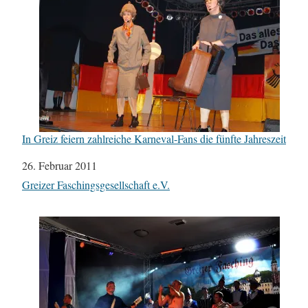
In Greiz feiern zahlreiche Karneval-Fans die fünfte Jahreszeit
Datum
26. Februar 2011
In Bezug auf
Greizer Faschingsgesellschaft e.V.