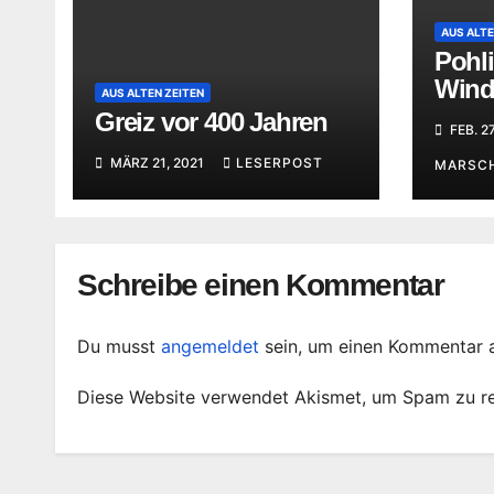
AUS ALTE
Pohli
Wind 
AUS ALTEN ZEITEN
stric
Greiz vor 400 Jahren
FEB. 2
MÄRZ 21, 2021
LESERPOST
MARSC
Schreibe einen Kommentar
Du musst
angemeldet
sein, um einen Kommentar 
Diese Website verwendet Akismet, um Spam zu r