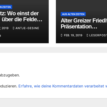
N ZEITEN
tz: Wo einst der
AUS ALTEN ZEITEN
über die Felder
Alter Greizer Fried
h
Präsentation
7, 2019
ANTJE-GESINE
studentischer Arbe
FEB. 19, 2019
LESERPOS
H
abzugeben.
eduzieren.
Erfahre, wie deine Kommentardaten verarbeitet 