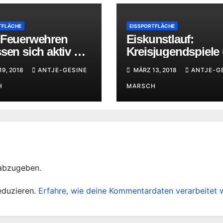
TFLÄCHE
EISSPORTFLÄCHE
 Feuerwehren
Eiskunstlauf:
sen sich aktiv mit
Kreisjugendspiele
a Eisrettung
erfolgreiche
9, 2018
ANTJE-GESINE
MÄRZ 13, 2018
ANTJE-G
Vereinsmeisterscha
H
MARSCH
abzugeben.
eduzieren.
Erfahre, wie deine Kommentardaten verarbeitet 