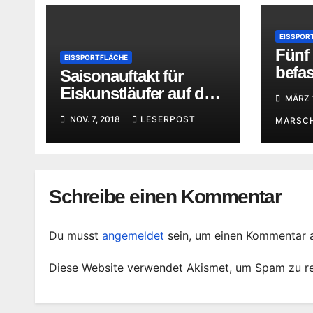
EISSPOR
Fünf
EISSPORTFLÄCHE
befas
Saisonauftakt für
Them
Eiskunstläufer auf dem
MÄRZ 1
Greizer Eis
NOV. 7, 2018
LESERPOST
MARSC
Schreibe einen Kommentar
Du musst
angemeldet
sein, um einen Kommentar 
Diese Website verwendet Akismet, um Spam zu r