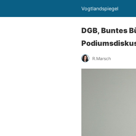
Vogtlandspiegel
DGB, Buntes Bü
Podiumsdiskus
R.Marsch