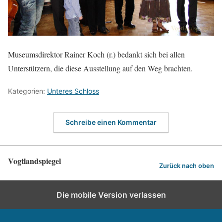
Museumsdirektor Rainer Koch (r.) bedankt sich bei allen
Unterstützern, die diese Ausstellung auf den Weg brachten.
Kategorien:
Unteres Schloss
Schreibe einen Kommentar
Vogtlandspiegel
Zurück nach oben
Die mobile Version verlassen