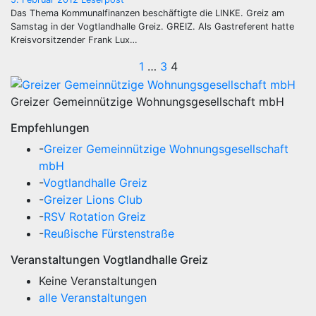
Das Thema Kommunalfinanzen beschäftigte die LINKE. Greiz am
Samstag in der Vogtlandhalle Greiz. GREIZ. Als Gastreferent hatte
Kreisvorsitzender Frank Lux…
Seitennummerie
1
…
3
4
der
Greizer Gemeinnützige Wohnungsgesellschaft mbH
Beiträge
Empfehlungen
-
Greizer Gemeinnützige Wohnungsgesellschaft
mbH
-
Vogtlandhalle Greiz
-
Greizer Lions Club
-
RSV Rotation Greiz
-
Reußische Fürstenstraße
Veranstaltungen Vogtlandhalle Greiz
Keine Veranstaltungen
alle Veranstaltungen