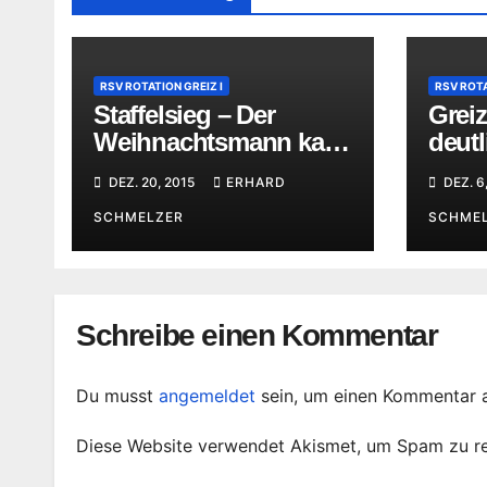
RSV ROTATION GREIZ I
RSV ROTA
Staffelsieg – Der
Greiz
Weihnachtsmann kam
deutl
sehr spät
Leipz
DEZ. 20, 2015
ERHARD
DEZ. 6
SCHMELZER
SCHME
Schreibe einen Kommentar
Du musst
angemeldet
sein, um einen Kommentar 
Diese Website verwendet Akismet, um Spam zu r