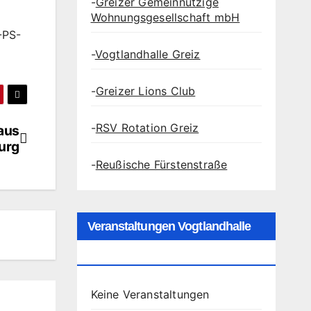
-
Greizer Gemeinnützige
Wohnungsgesellschaft mbH
-PS-
-
Vogtlandhalle Greiz
-
Greizer Lions Club
-
RSV Rotation Greiz
aus
urg
-
Reußische Fürstenstraße
Veranstaltungen Vogtlandhalle
Greiz
Keine Veranstaltungen