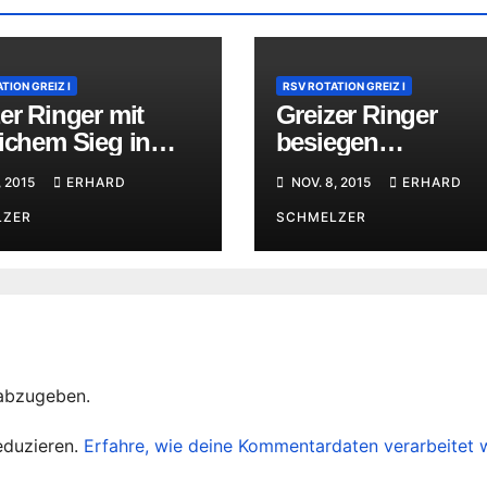
TION GREIZ I
RSV ROTATION GREIZ I
er Ringer mit
Greizer Ringer
ichem Sieg in
besiegen
ig
Tabellenzweiten a
, 2015
ERHARD
NOV. 8, 2015
ERHARD
Mecklenburg
LZER
SCHMELZER
abzugeben.
eduzieren.
Erfahre, wie deine Kommentardaten verarbeitet 