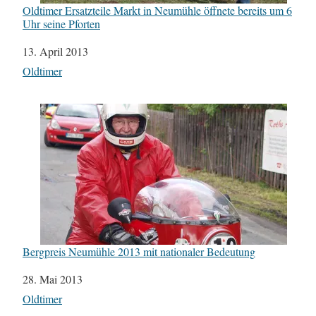
Oldtimer Ersatzteile Markt in Neumühle öffnete bereits um 6
Uhr seine Pforten
Datum
13. April 2013
In Bezug auf
Oldtimer
Bergpreis Neumühle 2013 mit nationaler Bedeutung
Datum
28. Mai 2013
In Bezug auf
Oldtimer