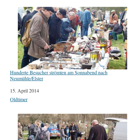
Hunderte Besucher strömten am Sonnabend nach
Neumühle/Elster
Datum
15. April 2014
In Bezug auf
Oldtimer