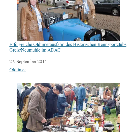
Erfolgreiche Oldtimerausfahrt des Historischen Rennsportclubs
Greiz/Neumühle im ADAC
Datum
27. September 2014
In Bezug auf
Oldtimer