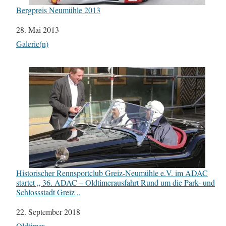
Bergpreis Neumühle 2013
Datum
28. Mai 2013
In Bezug auf
Galerie(n)
Historischer Rennsportclub Greiz-Neumühle e.V. im ADAC
startet „ 36. ADAC – Oldtimerausfahrt Rund um die Park- und
Schlossstadt Greiz „
Datum
22. September 2018
In Bezug auf
Oldtimer