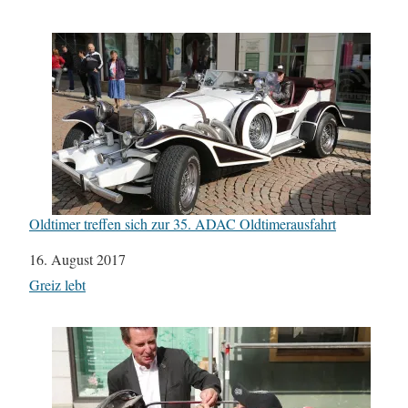
Oldtimer treffen sich zur 35. ADAC Oldtimerausfahrt
Datum
16. August 2017
In Bezug auf
Greiz lebt