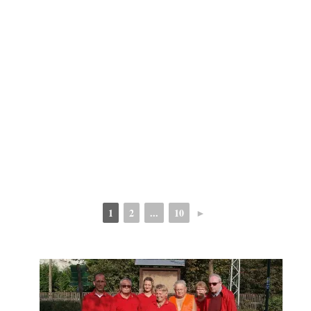
1
2
...
10
►