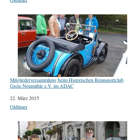
Mitgliederversammlung beim Historischen Rennsportclub
Greiz-Neumühle e.V. im ADAC
Datum
22. März 2015
In Bezug auf
Oldtimer