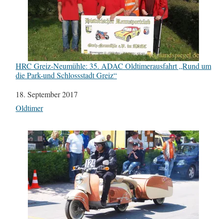
HRC Greiz-Neumühle: 35. ADAC Oldtimerausfahrt „Rund um
die Park-und Schlossstadt Greiz“
Datum
18. September 2017
In Bezug auf
Oldtimer