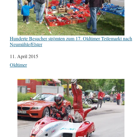
Hunderte Besucher strömten zum 17. Oldtimer Teilemarkt nach
Neumühle/Elster
Datum
11. April 2015
In Bezug auf
Oldtimer